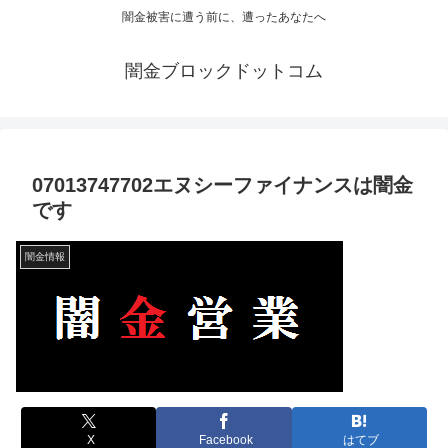
闇金被害に遭う前に、遭ったあなたへ
闇金ブロックドットコム
07013747702エヌシーファイナンスは闇金
です
闇金情報
X
Facebook
はてブ