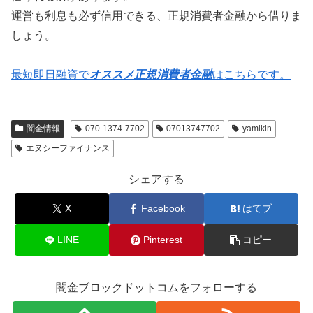
運営も利息も必ず信用できる、正規消費者金融から借りま
しょう。
最短即日融資で
オススメ正規消費者金融
はこちらです。
闇金情報
070-1374-7702
07013747702
yamikin
エヌシーファイナンス
シェアする
X
Facebook
はてブ
LINE
Pinterest
コピー
闇金ブロックドットコムをフォローする