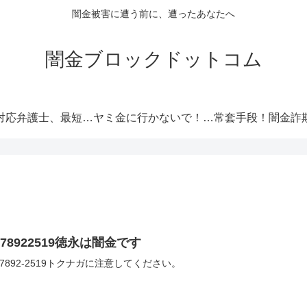
闇金被害に遭う前に、遭ったあなたへ
闇金ブロックドットコム
闇金対応弁護士、最短即日解決！
ヤミ金に行かないで！厳選オススメ消費者金融
078922519徳永は闇金です
0-7892-2519トクナガに注意してください。