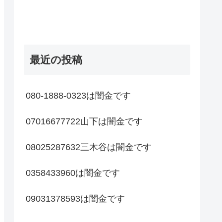
最近の投稿
080-1888-0323は闇金です
07016677722山下は闇金です
08025287632三木谷は闇金です
0358433960は闇金です
09031378593は闇金です