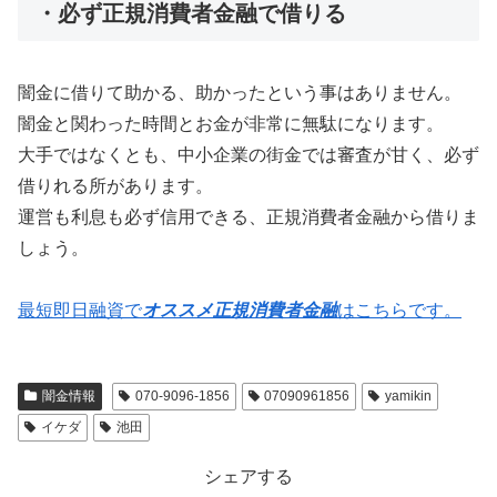
・必ず正規消費者金融で借りる
闇金に借りて助かる、助かったという事はありません。
闇金と関わった時間とお金が非常に無駄になります。
大手ではなくとも、中小企業の街金では審査が甘く、必ず
借りれる所があります。
運営も利息も必ず信用できる、正規消費者金融から借りま
しょう。
最短即日融資で
オススメ正規消費者金融
はこちらです。
闇金情報
070-9096-1856
07090961856
yamikin
イケダ
池田
シェアする