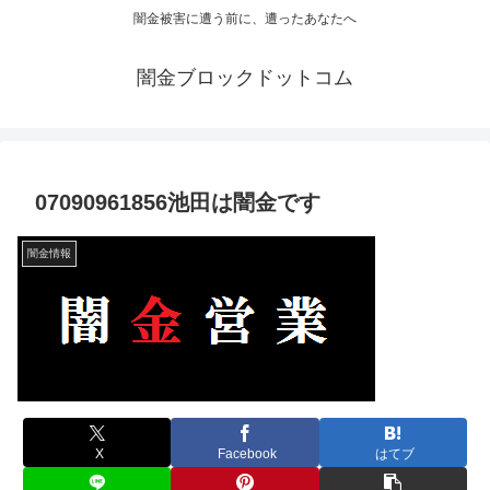
闇金被害に遭う前に、遭ったあなたへ
闇金ブロックドットコム
07090961856池田は闇金です
闇金情報
X
Facebook
はてブ