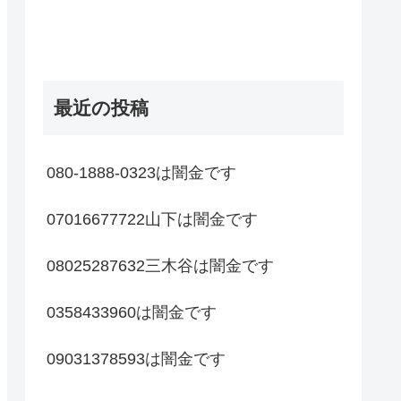
最近の投稿
080-1888-0323は闇金です
07016677722山下は闇金です
08025287632三木谷は闇金です
0358433960は闇金です
09031378593は闇金です