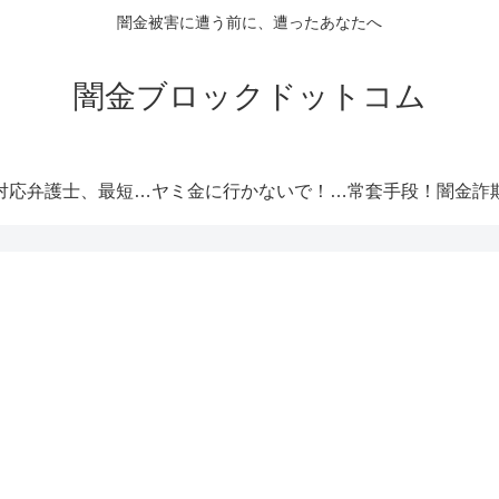
闇金被害に遭う前に、遭ったあなたへ
闇金ブロックドットコム
闇金対応弁護士、最短即日解決！
ヤミ金に行かないで！厳選オススメ消費者金融