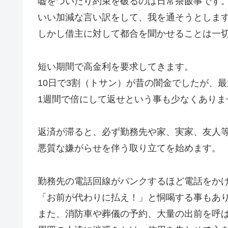
嘘をついたり約束を破るのは日常茶飯事です
いい加減な言い訳をして、我を通そうとしま
しかし借主に対して都合を聞かせることは一
短い期間で高金利を要求してきます。
10日で3割（トサン）が昔の闇金でしたが、
1週間で倍にして返せという事も少なくありま
返済が滞ると、必ず勤務先や家、実家、友人
悪質な嫌がらせを伴う取り立てを始めます。
勤務先の電話回線がパンクするほど電話をか
「お前が代わりに払え！」と恫喝する事もあ
また、消防車や葬儀の予約、大量の出前を呼