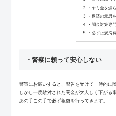
・ヤミ金を煽
・返済の意思
・闇金対策専
・必ず正規消
・警察に頼って安心しない
警察にお願いすると、警告を受けて一時的に
しかし一度敵対された闇金が大人しく下がる
あの手この手で必ず報復を行ってきます。