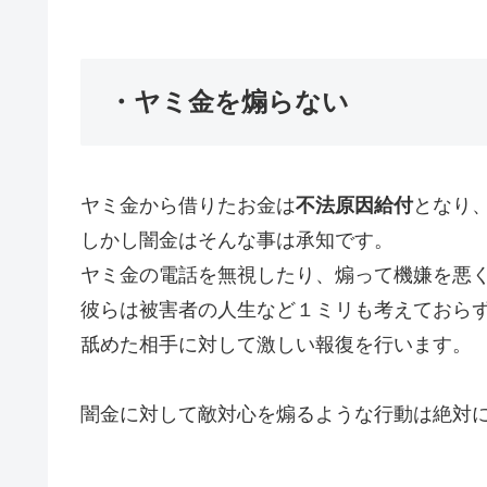
・ヤミ金を煽らない
ヤミ金から借りたお金は
不法原因給付
となり
しかし闇金はそんな事は承知です。
ヤミ金の電話を無視したり、煽って機嫌を悪
彼らは被害者の人生など１ミリも考えておら
舐めた相手に対して激しい報復を行います。
闇金に対して敵対心を煽るような行動は絶対