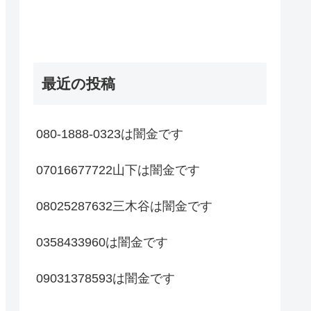
最近の投稿
080-1888-0323は闇金です
07016677722山下は闇金です
08025287632三木谷は闇金です
0358433960は闇金です
09031378593は闇金です