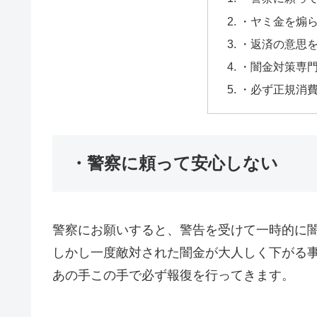
・ヤミ金を煽
・返済の意思
・闇金対策専
・必ず正規消
・警察に頼って安心しない
警察にお願いすると、警告を受けて一時的に
しかし一度敵対された闇金が大人しく下がる
あの手この手で必ず報復を行ってきます。