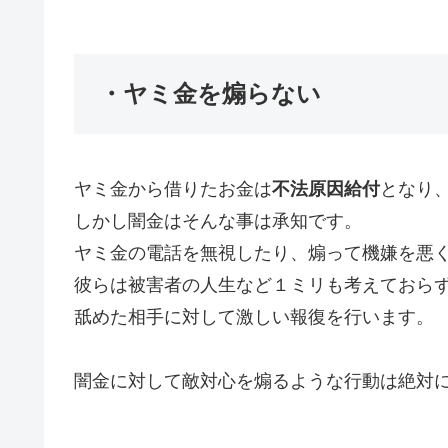
・ヤミ金を煽らない
ヤミ金から借りたお金は
不法原因給付
となり
しかし闇金はそんな事は承知です。
ヤミ金の電話を無視したり、煽って機嫌を悪
彼らは被害者の人生など１ミリも考えておら
舐めた相手に対して激しい報復を行います。
闇金に対して敵対心を煽るような行動は絶対