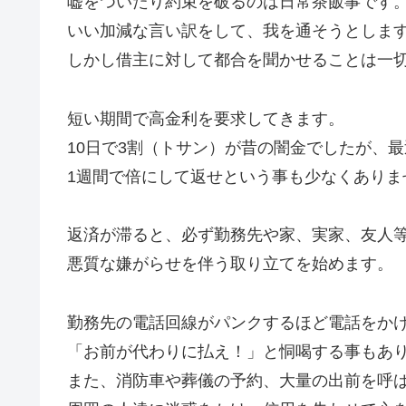
嘘をついたり約束を破るのは日常茶飯事です
いい加減な言い訳をして、我を通そうとしま
しかし借主に対して都合を聞かせることは一
短い期間で高金利を要求してきます。
10日で3割（トサン）が昔の闇金でしたが、
1週間で倍にして返せという事も少なくありま
返済が滞ると、必ず勤務先や家、実家、友人
悪質な嫌がらせを伴う取り立てを始めます。
勤務先の電話回線がパンクするほど電話をか
「お前が代わりに払え！」と恫喝する事もあ
また、消防車や葬儀の予約、大量の出前を呼