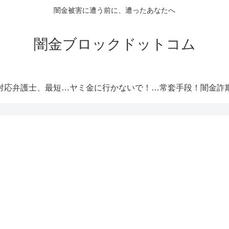
闇金被害に遭う前に、遭ったあなたへ
闇金ブロックドットコム
闇金対応弁護士、最短即日解決！
ヤミ金に行かないで！厳選オススメ消費者金融