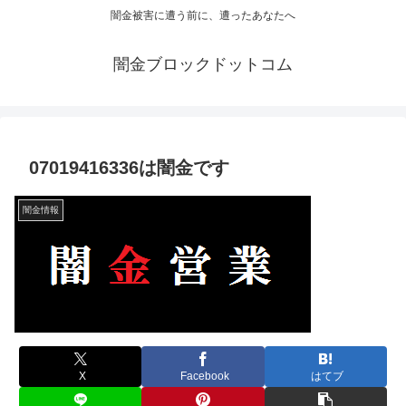
闇金被害に遭う前に、遭ったあなたへ
闇金ブロックドットコム
07019416336は闇金です
闇金情報
X
Facebook
はてブ