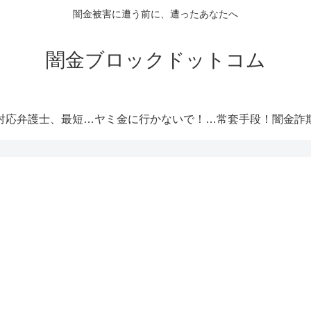
闇金被害に遭う前に、遭ったあなたへ
闇金ブロックドットコム
闇金対応弁護士、最短即日解決！
ヤミ金に行かないで！厳選オススメ消費者金融