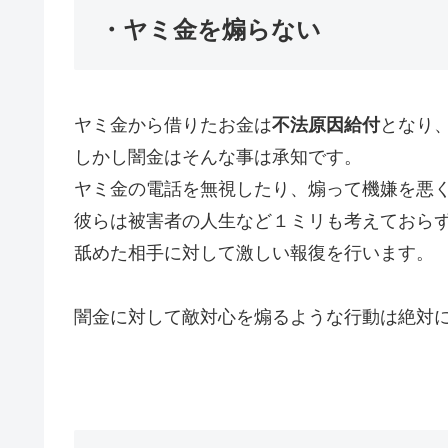
・ヤミ金を煽らない
ヤミ金から借りたお金は
不法原因給付
となり
しかし闇金はそんな事は承知です。
ヤミ金の電話を無視したり、煽って機嫌を悪
彼らは被害者の人生など１ミリも考えておら
舐めた相手に対して激しい報復を行います。
闇金に対して敵対心を煽るような行動は絶対