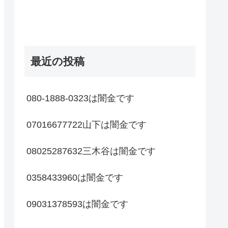
最近の投稿
080-1888-0323は闇金です
07016677722山下は闇金です
08025287632三木谷は闇金です
0358433960は闇金です
09031378593は闇金です