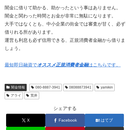
闇金に借りて助かる、助かったという事はありません。
闇金と関わった時間とお金が非常に無駄になります。
大手ではなくとも、中小企業の街金では審査が甘く、必ず
借りれる所があります。
運営も利息も必ず信用できる、正規消費者金融から借りま
しょう。
最短即日融資で
オススメ正規消費者金融
はこちらです。
闇金情報
080-8887-3941
08088873941
yamikin
アライ
荒井
シェアする
X
Facebook
はてブ