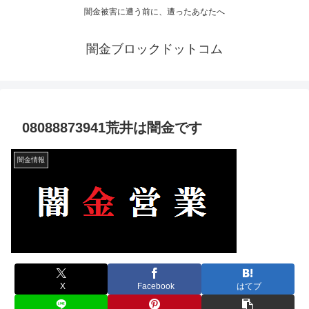
闇金被害に遭う前に、遭ったあなたへ
闇金ブロックドットコム
08088873941荒井は闇金です
闇金情報
X
Facebook
はてブ