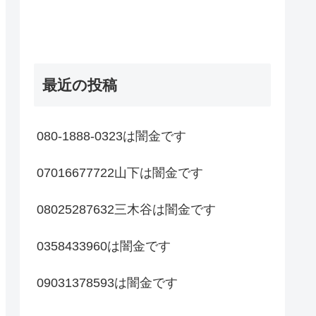
最近の投稿
080-1888-0323は闇金です
07016677722山下は闇金です
08025287632三木谷は闇金です
0358433960は闇金です
09031378593は闇金です