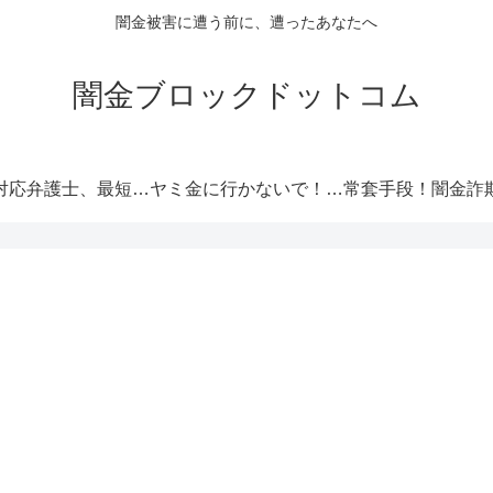
闇金被害に遭う前に、遭ったあなたへ
闇金ブロックドットコム
闇金対応弁護士、最短即日解決！
ヤミ金に行かないで！厳選オススメ消費者金融