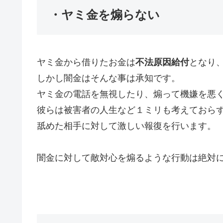
・ヤミ金を煽らない
ヤミ金から借りたお金は
不法原因給付
となり
しかし闇金はそんな事は承知です。
ヤミ金の電話を無視したり、煽って機嫌を悪
彼らは被害者の人生など１ミリも考えておら
舐めた相手に対して激しい報復を行います。
闇金に対して敵対心を煽るような行動は絶対