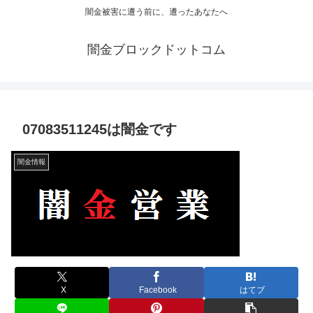
闇金被害に遭う前に、遭ったあなたへ
闇金ブロックドットコム
07083511245は闇金です
闇金情報
X
Facebook
はてブ