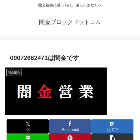
闇金被害に遭う前に、遭ったあなたへ
闇金ブロックドットコム
09072662471は闇金です
闇金情報
X
Facebook
はてブ