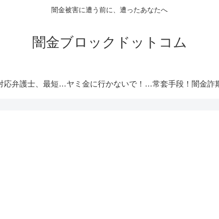
闇金被害に遭う前に、遭ったあなたへ
闇金ブロックドットコム
闇金対応弁護士、最短即日解決！
ヤミ金に行かないで！厳選オススメ消費者金融