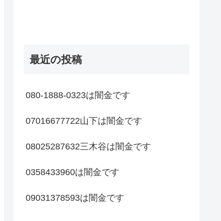
最近の投稿
080-1888-0323は闇金です
07016677722山下は闇金です
08025287632三木谷は闇金です
0358433960は闇金です
09031378593は闇金です