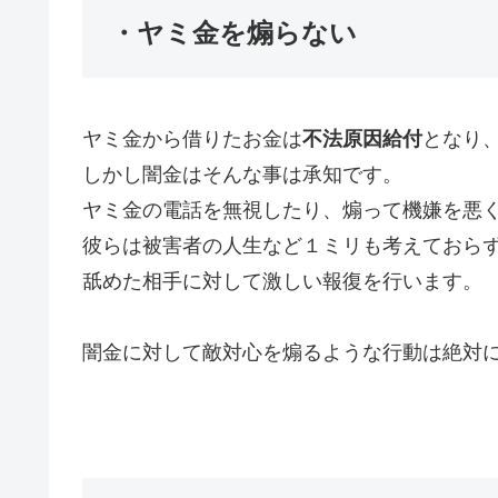
・ヤミ金を煽らない
ヤミ金から借りたお金は
不法原因給付
となり
しかし闇金はそんな事は承知です。
ヤミ金の電話を無視したり、煽って機嫌を悪
彼らは被害者の人生など１ミリも考えておら
舐めた相手に対して激しい報復を行います。
闇金に対して敵対心を煽るような行動は絶対