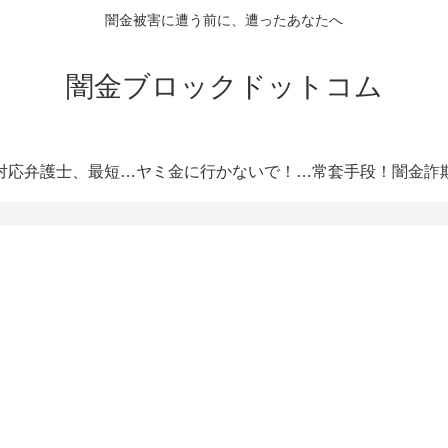
闇金被害に遭う前に、遭ったあなたへ
闇金ブロックドットコム
闇金対応弁護士、最短即日解決！
ヤミ金に行かないで！厳選オススメ消費者金融