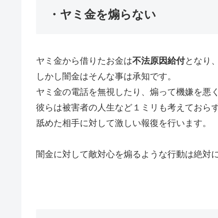
・ヤミ金を煽らない
ヤミ金から借りたお金は
不法原因給付
となり
しかし闇金はそんな事は承知です。
ヤミ金の電話を無視したり、煽って機嫌を悪
彼らは被害者の人生など１ミリも考えておら
舐めた相手に対して激しい報復を行います。
闇金に対して敵対心を煽るような行動は絶対