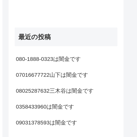
最近の投稿
080-1888-0323は闇金です
07016677722山下は闇金です
08025287632三木谷は闇金です
0358433960は闇金です
09031378593は闇金です