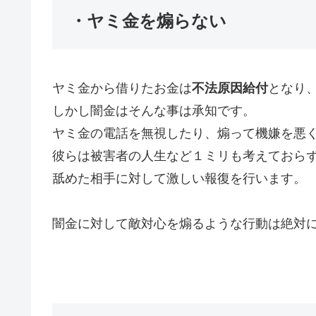
・ヤミ金を煽らない
ヤミ金から借りたお金は
不法原因給付
となり
しかし闇金はそんな事は承知です。
ヤミ金の電話を無視したり、煽って機嫌を悪
彼らは被害者の人生など１ミリも考えておら
舐めた相手に対して激しい報復を行います。
闇金に対して敵対心を煽るような行動は絶対