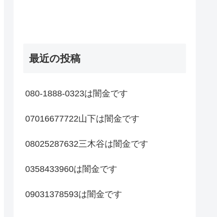
最近の投稿
080-1888-0323は闇金です
07016677722山下は闇金です
08025287632三木谷は闇金です
0358433960は闇金です
09031378593は闇金です