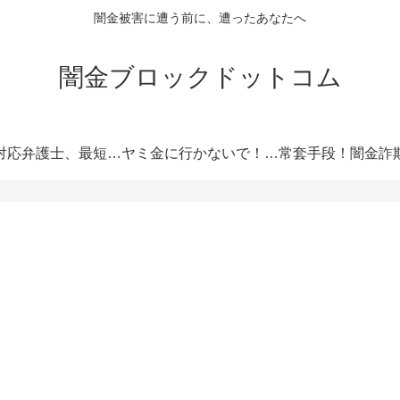
闇金被害に遭う前に、遭ったあなたへ
闇金ブロックドットコム
闇金対応弁護士、最短即日解決！
ヤミ金に行かないで！厳選オススメ消費者金融