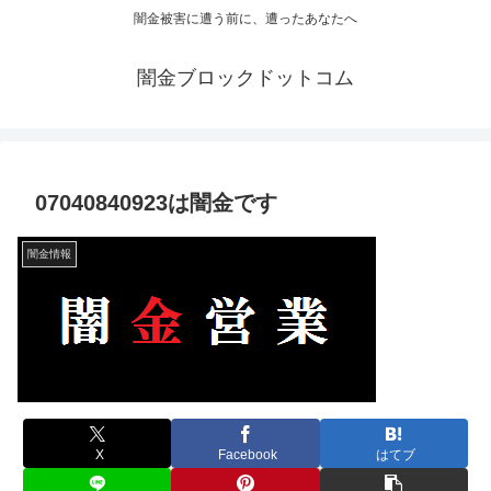
闇金被害に遭う前に、遭ったあなたへ
闇金ブロックドットコム
07040840923は闇金です
闇金情報
X
Facebook
はてブ