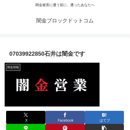
闇金被害に遭う前に、遭ったあなたへ
闇金ブロックドットコム
07039922850石井は闇金です
闇金情報
X
Facebook
はてブ