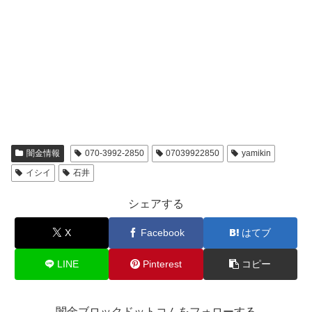
闇金情報
070-3992-2850
07039922850
yamikin
イシイ
石井
シェアする
X
Facebook
はてブ
LINE
Pinterest
コピー
闇金ブロックドットコムをフォローする