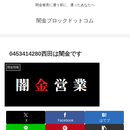
闇金被害に遭う前に、遭ったあなたへ
闇金ブロックドットコム
0453414280西田は闇金です
闇金情報
X
Facebook
はてブ