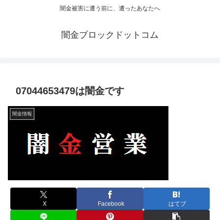
闇金被害に遭う前に、遭ったあなたへ
闇金ブロックドットコム
07044653479は闇金です
闇金情報
X
Facebook
はてブ