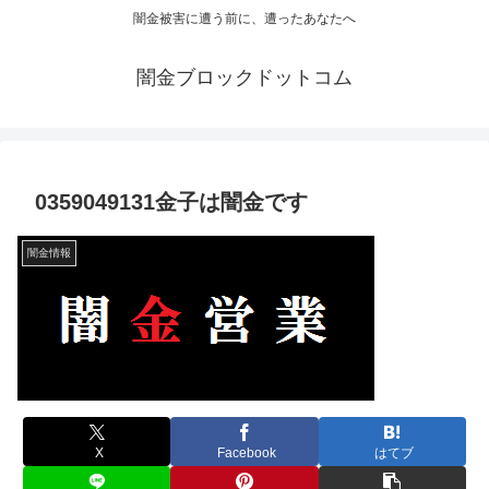
闇金被害に遭う前に、遭ったあなたへ
闇金ブロックドットコム
0359049131金子は闇金です
闇金情報
X
Facebook
はてブ