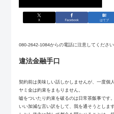
X
Facebook
はてブ
080-2642-1084からの電話に注意してくださ
違法金融手口
契約前は美味しい話しかしませんが、一度個
ヤミ金は約束をまもりません。
嘘をついたり約束を破るのは日常茶飯事です
いい加減な言い訳をして、我を通そうとしま