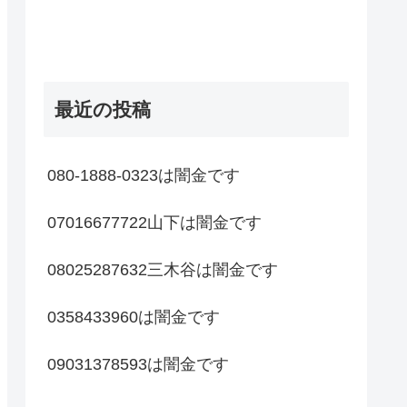
最近の投稿
080-1888-0323は闇金です
07016677722山下は闇金です
08025287632三木谷は闇金です
0358433960は闇金です
09031378593は闇金です