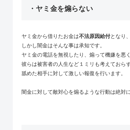
・ヤミ金を煽らない
ヤミ金から借りたお金は
不法原因給付
となり
しかし闇金はそんな事は承知です。
ヤミ金の電話を無視したり、煽って機嫌を悪
彼らは被害者の人生など１ミリも考えておら
舐めた相手に対して激しい報復を行います。
闇金に対して敵対心を煽るような行動は絶対