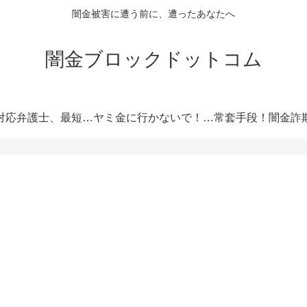
闇金被害に遭う前に、遭ったあなたへ
闇金ブロックドットコム
闇金対応弁護士、最短即日解決！
ヤミ金に行かないで！厳選オススメ消費者金融