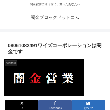
闇金被害に遭う前に、遭ったあなたへ
闇金ブロックドットコム
08061082491ワイズコーポレーションは闇
金です
闇金情報
X
Facebook
はてブ