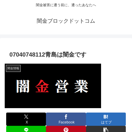
闇金被害に遭う前に、遭ったあなたへ
闇金ブロックドットコム
07040748112青島は闇金です
闇金情報
X
Facebook
はてブ