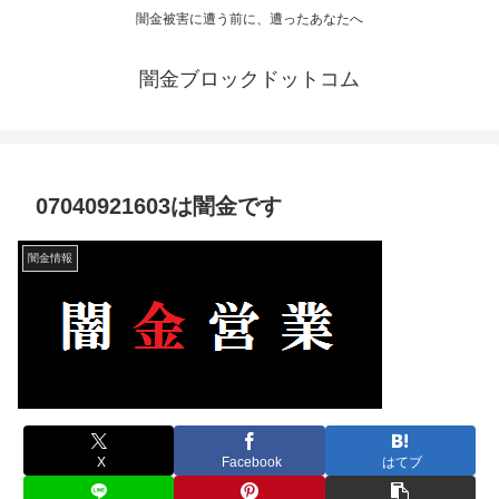
闇金被害に遭う前に、遭ったあなたへ
闇金ブロックドットコム
07040921603は闇金です
闇金情報
X
Facebook
はてブ