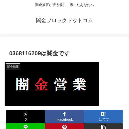
闇金被害に遭う前に、遭ったあなたへ
闇金ブロックドットコム
0368116209は闇金です
闇金情報
X
Facebook
はてブ