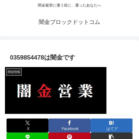
闇金被害に遭う前に、遭ったあなたへ
闇金ブロックドットコム
0359854478は闇金です
闇金情報
X
Facebook
はてブ