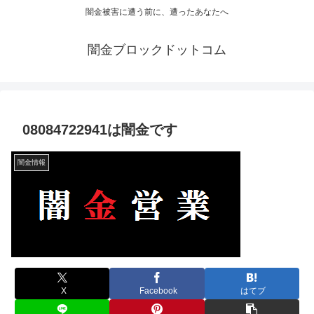
闇金被害に遭う前に、遭ったあなたへ
闇金ブロックドットコム
08084722941は闇金です
闇金情報
X
Facebook
はてブ