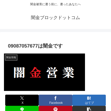
闇金被害に遭う前に、遭ったあなたへ
闇金ブロックドットコム
09087057677は闇金です
闇金情報
X
Facebook
はてブ