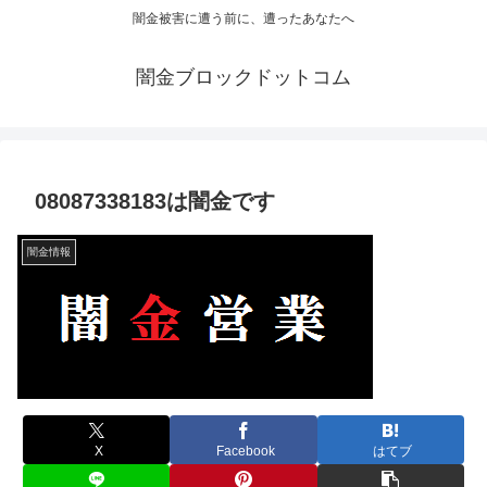
闇金被害に遭う前に、遭ったあなたへ
闇金ブロックドットコム
08087338183は闇金です
闇金情報
X
Facebook
はてブ