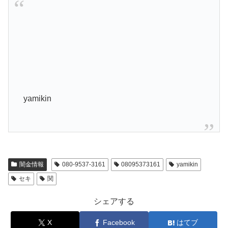
yamikin
闇金情報
080-9537-3161
08095373161
yamikin
セキ
関
シェアする
X
Facebook
はてブ