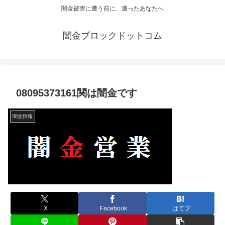
闇金被害に遭う前に、遭ったあなたへ
闇金ブロックドットコム
08095373161関は闇金です
闇金情報
X
Facebook
はてブ