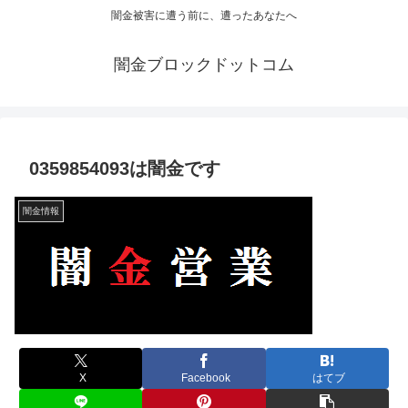
闇金被害に遭う前に、遭ったあなたへ
闇金ブロックドットコム
0359854093は闇金です
闇金情報
X
Facebook
はてブ