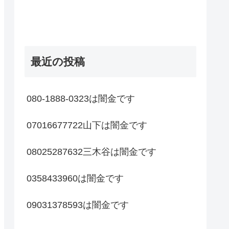
最近の投稿
080-1888-0323は闇金です
07016677722山下は闇金です
08025287632三木谷は闇金です
0358433960は闇金です
09031378593は闇金です