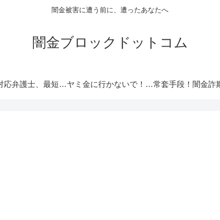
闇金被害に遭う前に、遭ったあなたへ
闇金ブロックドットコム
闇金対応弁護士、最短即日解決！
ヤミ金に行かないで！厳選オススメ消費者金融