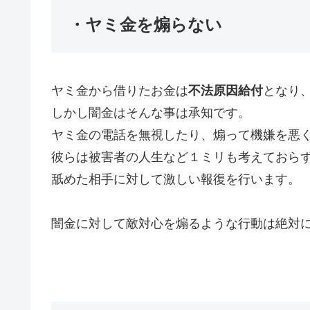
・ヤミ金を煽らない
ヤミ金から借りたお金は
不法原因給付
となり
しかし闇金はそんな事は承知です。
ヤミ金の電話を無視したり、煽って機嫌を悪
彼らは被害者の人生など１ミリも考えておら
舐めた相手に対して激しい報復を行います。
闇金に対して敵対心を煽るような行動は絶対