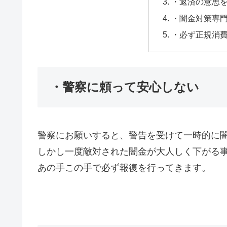
・返済の意思
・闇金対策専
・必ず正規消
・警察に頼って安心しない
警察にお願いすると、警告を受けて一時的に
しかし一度敵対された闇金が大人しく下がる
あの手この手で必ず報復を行ってきます。