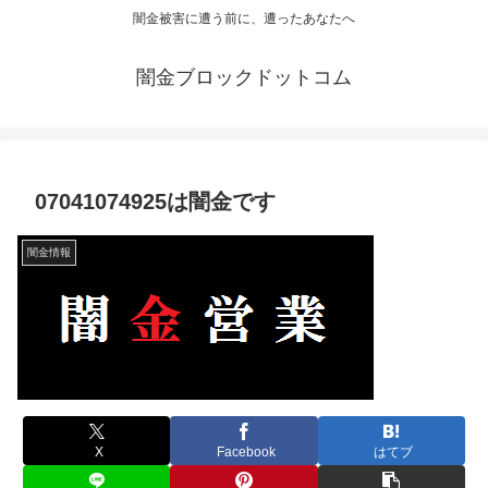
闇金被害に遭う前に、遭ったあなたへ
闇金ブロックドットコム
07041074925は闇金です
闇金情報
X
Facebook
はてブ