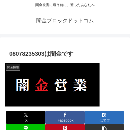
闇金被害に遭う前に、遭ったあなたへ
闇金ブロックドットコム
08078235303は闇金です
闇金情報
X
Facebook
はてブ