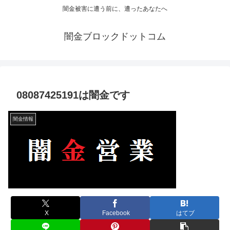
闇金被害に遭う前に、遭ったあなたへ
闇金ブロックドットコム
08087425191は闇金です
闇金情報
X
Facebook
はてブ