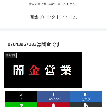
闇金被害に遭う前に、遭ったあなたへ
闇金ブロックドットコム
07043957133は闇金です
闇金情報
X
Facebook
はてブ