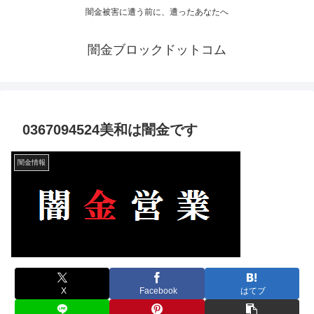
闇金被害に遭う前に、遭ったあなたへ
闇金ブロックドットコム
0367094524美和は闇金です
闇金情報
X
Facebook
はてブ