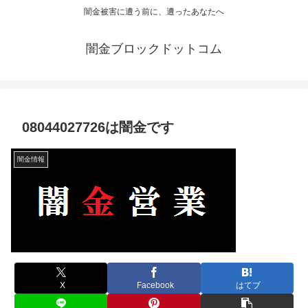
闇金被害に遭う前に、遭ったあなたへ
闇金ブロックドットコム
08044027726は闇金です
闇金情報
X
Facebook
はてブ