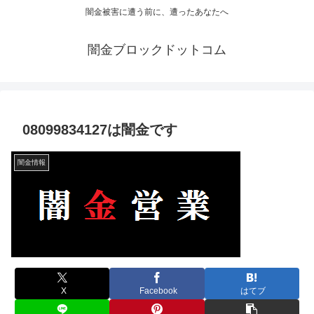
闇金被害に遭う前に、遭ったあなたへ
闇金ブロックドットコム
08099834127は闇金です
闇金情報
X
Facebook
はてブ