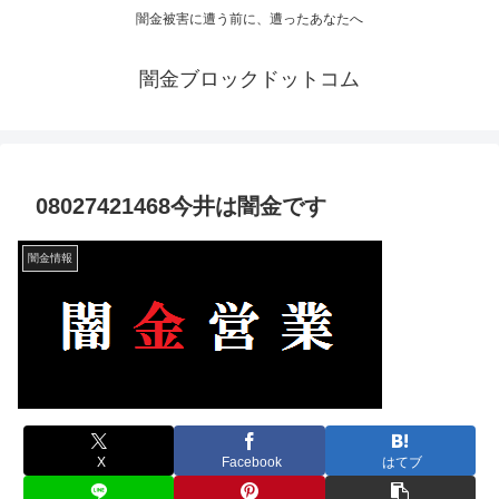
闇金被害に遭う前に、遭ったあなたへ
闇金ブロックドットコム
08027421468今井は闇金です
闇金情報
X
Facebook
はてブ