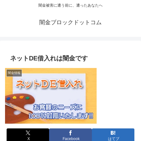
闇金被害に遭う前に、遭ったあなたへ
闇金ブロックドットコム
ネットDE借入れは闇金です
闇金情報
X
Facebook
はてブ