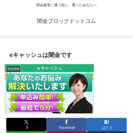
闇金被害に遭う前に、遭ったあなたへ
闇金ブロックドットコム
eキャッシュは闇金です
闇金情報
X
Facebook
はてブ