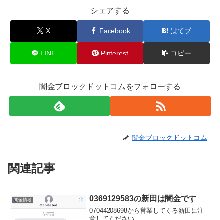
シェアする
X
Facebook
はてブ
LINE
Pinterest
コピー
闇金ブロックドットコムをフォローする
闇金ブロックドットコム
関連記事
0369129583の新田は闇金です
闇金情報
07044208698から営業してくる新田に注
意してください。