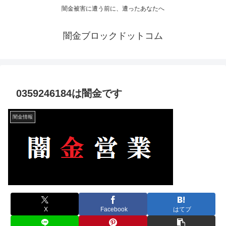
闇金被害に遭う前に、遭ったあなたへ
闇金ブロックドットコム
0359246184は闇金です
闇金情報
X
Facebook
はてブ