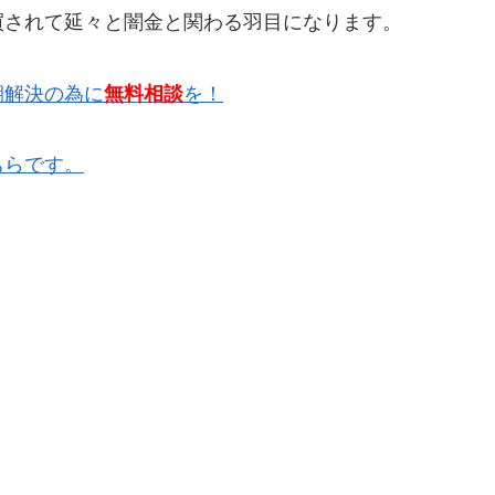
買されて延々と闇金と関わる羽目になります。
期解決の為に
無料相談
を！
ちらです。