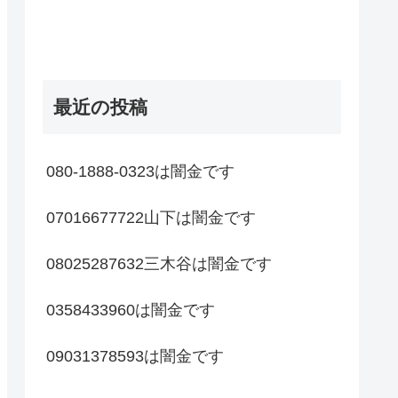
最近の投稿
080-1888-0323は闇金です
07016677722山下は闇金です
08025287632三木谷は闇金です
0358433960は闇金です
09031378593は闇金です