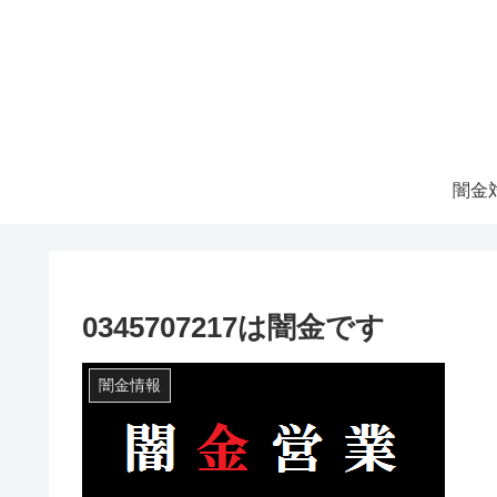
0345707217は闇金です
闇金情報