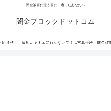
闇金被害に遭う前に、遭ったあなたへ
闇金ブロックドットコム
闇金対応弁護士、最短即日解決！
ヤミ金に行かないで！厳選オススメ消費者金融