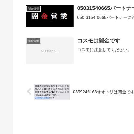
05031540665パー
闇金情報
050-3154-0665パートナ
コスモは闇金です
闇金情報
コスモに注意してください。
0359246163オオトリは闇金で