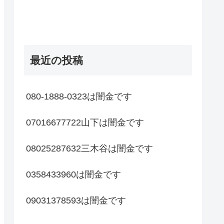
最近の投稿
080-1888-0323は闇金です
07016677722山下は闇金です
08025287632三木谷は闇金です
0358433960は闇金です
09031378593は闇金です