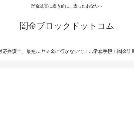
闇金被害に遭う前に、遭ったあなたへ
闇金ブロックドットコム
闇金対応弁護士、最短即日解決！
ヤミ金に行かないで！厳選オススメ消費者金融