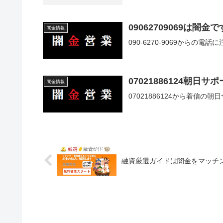
09062709069は闇金で
闇金情報
090-6270-9069からの電
07021886124朝日
闇金情報
07021886124から着信
融資厳選ガイドは闇金をマッチ