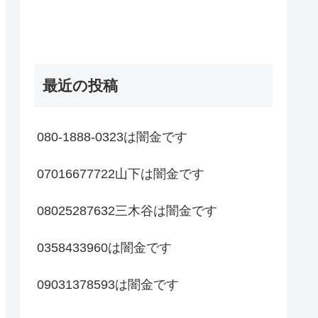
最近の投稿
080-1888-0323は闇金です
07016677722山下は闇金です
08025287632三木谷は闇金です
0358433960は闇金です
09031378593は闇金です