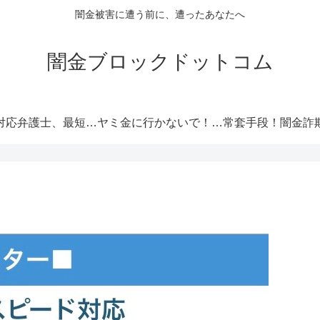
闇金被害に遭う前に、遭ったあなたへ
闇金ブロックドットコム
闇金対応弁護士、最短即日解決！
ヤミ金に行かないで！厳選オススメ消費者金融