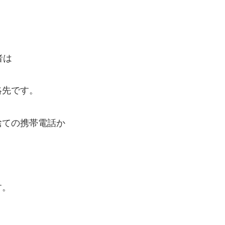
者は
絡先です。
捨ての携帯電話か
す。