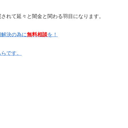
買されて延々と闇金と関わる羽目になります。
期解決の為に
無料相談
を！
ちらです。