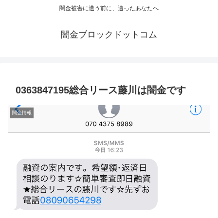
闇金被害に遭う前に、遭ったあなたへ
闇金ブロックドットコム
0363847195総合リース藤川は闇金です
闇金情報