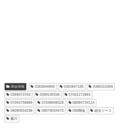
闇金情報
0363844940
0363847195
0366310369
0369073763
0369140336
07041272863
07043758989
07048048328
08084734114
08090654298
09079034470
090闇金
総合リース
藤川