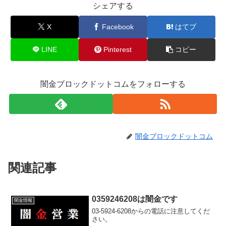
シェアする
X
Facebook
はてブ
LINE
Pinterest
コピー
闇金ブロックドットコムをフォローする
闇金ブロックドットコム
関連記事
0359246208は闇金です
闇金情報
03-5924-6208からの電話に注意してくだ
さい。