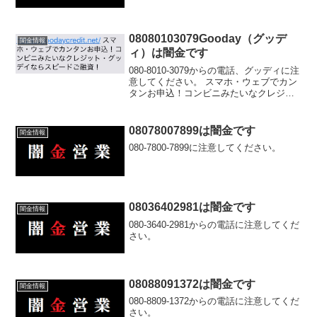
08080103079Gooday（グッデ
闇金情報
ィ）は闇金です
080-8010-3079からの電話、グッディに注
意してください。 スマホ・ウェブでカン
タンお申込！コンビニみたいなクレジッ
ト・グッデイならスピードご融資！違法
金融手口契約前は美味しい話しかしませ
んが、一度個人情報を入手してしまった
08078007899は闇金です
闇金情報
が最後で...
080-7800-7899に注意してください。
08036402981は闇金です
闇金情報
080-3640-2981からの電話に注意してくだ
さい。
08088091372は闇金です
闇金情報
080-8809-1372からの電話に注意してくだ
さい。