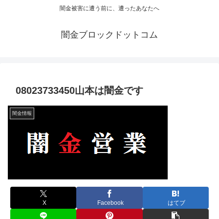
闇金被害に遭う前に、遭ったあなたへ
闇金ブロックドットコム
08023733450山本は闇金です
闇金情報
X
Facebook
はてブ