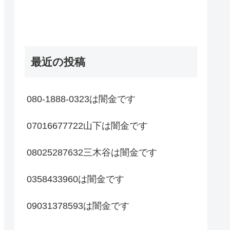
最近の投稿
080-1888-0323は闇金です
07016677722山下は闇金です
08025287632三木谷は闇金です
0358433960は闇金です
09031378593は闇金です