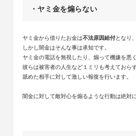
・ヤミ金を煽らない
ヤミ金から借りたお金は
不法原因給付
となり
しかし闇金はそんな事は承知です。
ヤミ金の電話を無視したり、煽って機嫌を悪
彼らは被害者の人生など１ミリも考えておら
舐めた相手に対して激しい報復を行います。
闇金に対して敵対心を煽るような行動は絶対