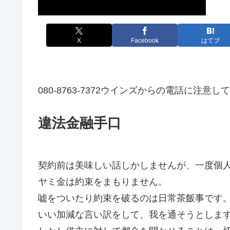
X
Facebook
はてブ
080-8763-7372ウインズからの電話に注意
違法金融手口
契約前は美味しい話しかしませんが、一度個
ヤミ金は約束をまもりません。
嘘をついたり約束を破るのは日常茶飯事です
いい加減な言い訳をして、我を通そうとしま