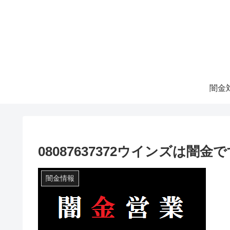
08087637372ウインズは闇金
闇金情報