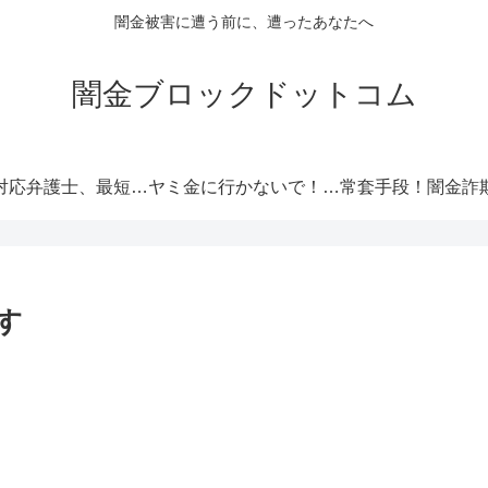
闇金被害に遭う前に、遭ったあなたへ
闇金ブロックドットコム
闇金対応弁護士、最短即日解決！
ヤミ金に行かないで！厳選オススメ消費者金融
です