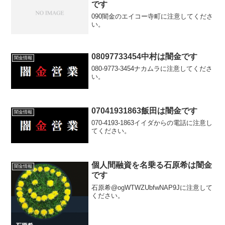
です
090闇金のエイコー寺町に注意してくださ
い。
08097733454中村は闇金です
闇金情報
080-9773-3454ナカムラに注意してくださ
い。
07041931863飯田は闇金です
闇金情報
070-4193-1863イイダからの電話に注意し
てください。
個人間融資を名乗る石原希は闇金
闇金情報
です
石原希@ogWTWZUbfwNAP9Jに注意して
ください。