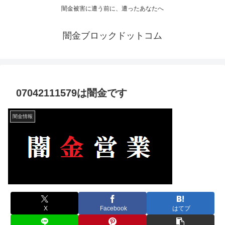
闇金被害に遭う前に、遭ったあなたへ
闇金ブロックドットコム
07042111579は闇金です
闇金情報
X
Facebook
はてブ