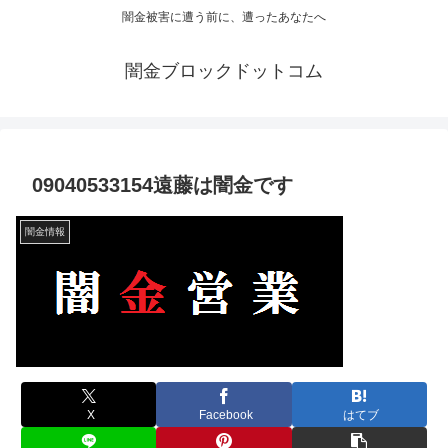
闇金被害に遭う前に、遭ったあなたへ
闇金ブロックドットコム
09040533154遠藤は闇金です
闇金情報
X
Facebook
はてブ