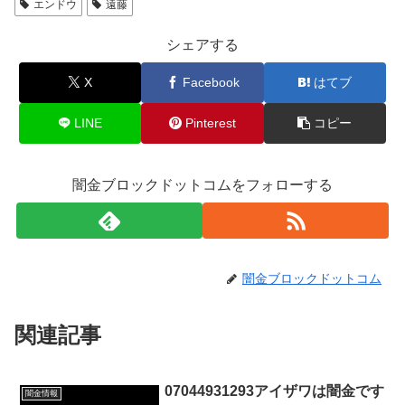
エンドウ
遠藤
シェアする
X
Facebook
はてブ
LINE
Pinterest
コピー
闇金ブロックドットコムをフォローする
闇金ブロックドットコム
関連記事
07044931293アイザワは闇金です
闇金情報